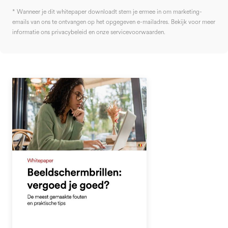
* Wanneer je dit whitepaper downloadt stem je ermee in om marketing-
emails van ons te ontvangen op het opgegeven e-mailadres. Bekijk voor meer
informatie ons privacybeleid en onze servicevoorwaarden.