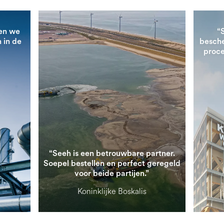
en we
“
 in de
besche
proce
“Seeh is een betrouwbare partner.
Soepel bestellen en perfect geregeld
voor beide partijen.”
Koninklijke Boskalis