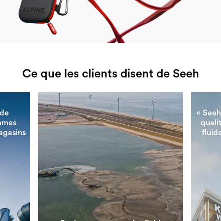
Ce que les clients disent de Seeh
nde
« Seeh
ommes
quali
agasins
fluid