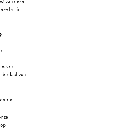
est van deze
ze bril in
?
e
zoek en
nderdeel van
ermbril.
 onze
op.