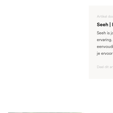
Artikel do
Seeh |
Seeh is 
ervaring
eenvoudi
je ervoo
Deel dit ar