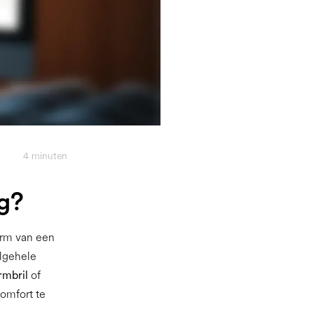
4
minuten
g?
herm van een
algehele
rmbril
of
omfort te