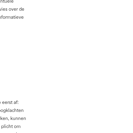
entuele
vies over de
informatieve
 eerst af:
oogklachten
rken, kunnen
 plicht om