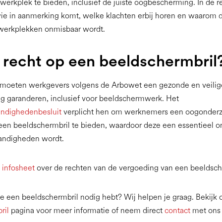
erkplek te bieden, inclusief de juiste oogbescherming. In de r
wie in aanmerking komt, welke klachten erbij horen en waarom de
werkplekken onmisbaar wordt.
 recht op een beeldschermbril
 moeten werkgevers volgens de Arbowet een gezonde en veilig
 garanderen, inclusief voor beeldschermwerk. Het
ndighedenbesluit
verplicht hen om werknemers een oogonder
een beeldschermbril te bieden, waardoor deze een essentieel o
andigheden wordt.
e
infosheet
over de rechten van de vergoeding van een beeldsch
t je een beeldschermbril nodig hebt? Wij helpen je graag. Bekijk
ril
pagina voor meer informatie of neem direct
contact
met ons 