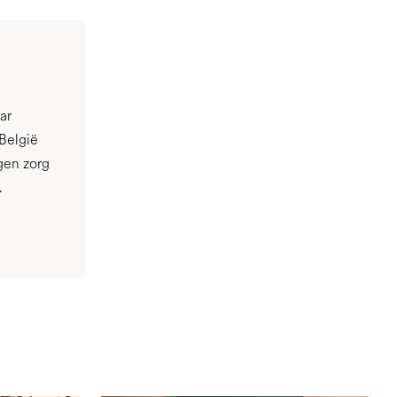
ar
België
gen zorg
.