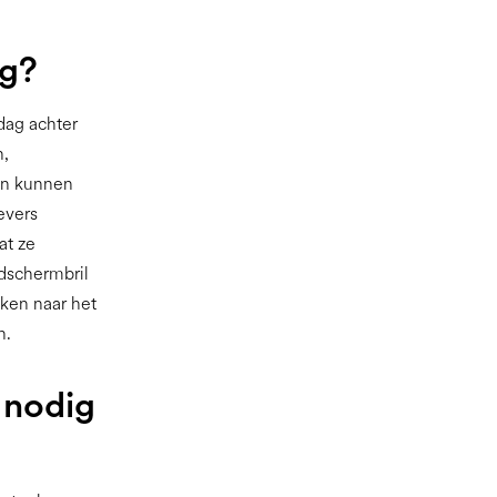
ig?
dag achter
n,
en kunnen
evers
at ze
dschermbril
jken naar het
n.
 nodig