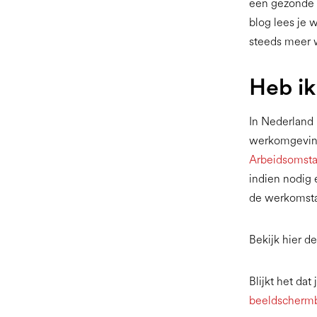
een gezonde w
blog lees je 
steeds meer 
Heb ik
In Nederland
werkomgeving
Arbeidsomsta
indien nodig 
de werkomst
Bekijk hier d
Blijkt het da
beeldschermb