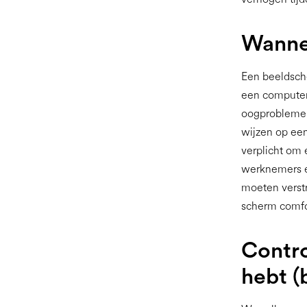
Wannee
Een beeldsche
een computer 
oogproblemen
wijzen op ee
verplicht om 
werknemers e
moeten verstr
scherm comfo
Contro
hebt (