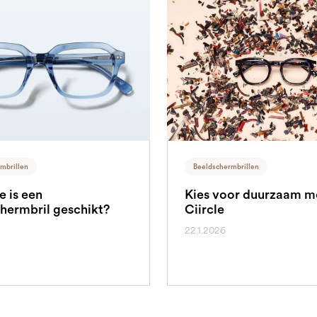
mbrillen
Beeldschermbrillen
e is een
Kies voor duurzaam m
hermbril geschikt?
Ciircle
22.1.2026