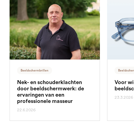
Beeldschermbrillen
Beeldscher
Nek- en schouderklachten
Voor wi
door beeldschermwerk: de
beeldsc
ervaringen van een
23.3.2026
professionele masseur
22.6.2026