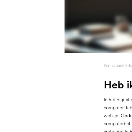
Kennisbank
Be
Heb i
In het digita
computer, tab
welzijn. Ond
computerbril 
verhogen tij