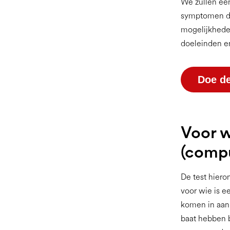
We zullen ee
symptomen die
mogelijkheden
doeleinden e
Doe de
Voor w
(compu
De test hieron
voor wie is e
komen in aan
baat hebben b