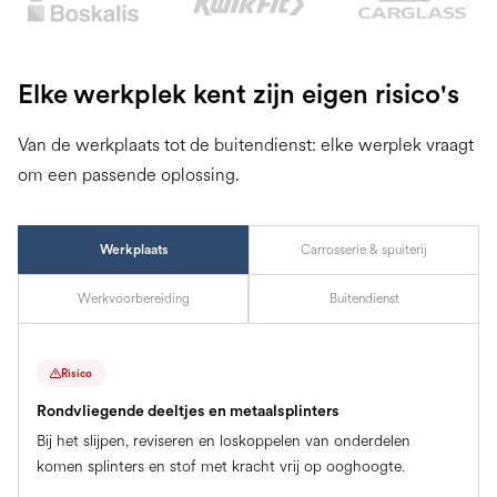
Slide 2 of 2.
Elke werkplek kent zijn eigen risico's
Van de werkplaats tot de buitendienst: elke werplek vraagt
om een passende oplossing.
Werkplaats
Carrosserie & spuiterij
Werkvoorbereiding
Buitendienst
Risico
Rondvliegende deeltjes en metaalsplinters
Bij het slijpen, reviseren en loskoppelen van onderdelen
komen splinters en stof met kracht vrij op ooghoogte.