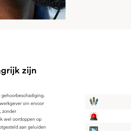
rijk zijn
p gehoorbeschadiging.
e werkgever om ervoor
, zonder
ook wel oordoppen op
ootgesteld aan geluiden