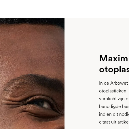
Maximu
otopla
In de Arbowet 
otoplastieken.
verplicht zijn
benodigde besc
indien dit nod
citaat uit arti