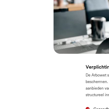
Verplicht
De Arbowet st
beschermen. D
aanbieden van
structureel i