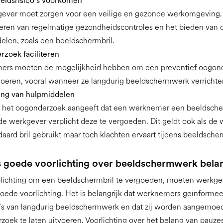
idsrisico’s voorkomen
ever moet zorgen voor een veilige en gezonde werkomgeving.
oeren van regelmatige gezondheidscontroles en het bieden van d
elen, zoals een beeldschermbril.
zoek faciliteren
rs moeten de mogelijkheid hebben om een preventief oogond
tvoeren, vooral wanneer ze langdurig beeldschermwerk verrichte
ng van hulpmiddelen
het oogonderzoek aangeeft dat een werknemer een beeldscher
 de werkgever verplicht deze te vergoeden. Dit geldt ook als de
daard bril gebruikt maar toch klachten ervaart tijdens beeldsch
 goede voorlichting over beeldschermwerk belan
plichting om een beeldschermbril te vergoeden, moeten werkge
oede voorlichting. Het is belangrijk dat werknemers geïnforme
o’s van langdurig beeldschermwerk en dat zij worden aangemoed
oek te laten uitvoeren. Voorlichting over het belang van pauze