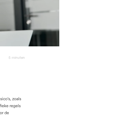
5
minuten
ico's, zoals
fieke regels
or de