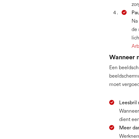
zor
Pau
Na 
de 
lic
Arb
Wanneer m
Een beeldsche
beeldschermw
moet vergoed
Leesbril
Wanneer 
dient ee
Meer da
Werkneme