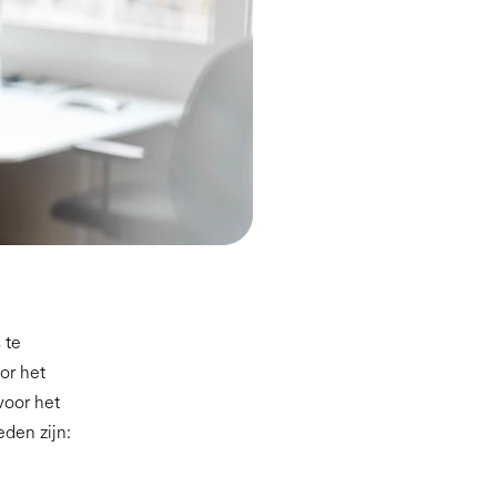
 te
or het
voor het
eden zijn: