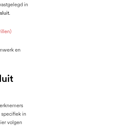
vastgelegd in
luit
.
illen)
rmwerk en
uit
 werknemers
 specifiek in
ier volgen