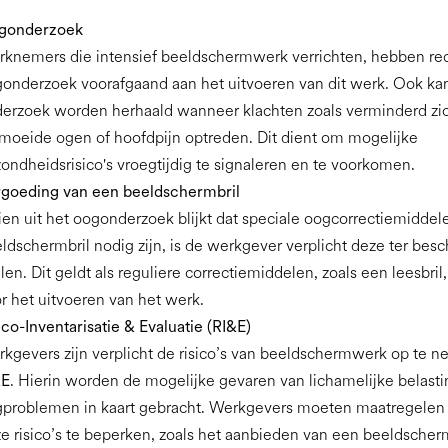
gonderzoek
knemers die intensief beeldschermwerk verrichten, hebben re
onderzoek voorafgaand aan het uitvoeren van dit werk. Ook ka
erzoek worden herhaald wanneer klachten zoals verminderd zic
moeide ogen of hoofdpijn optreden. Dit dient om mogelijke
ondheidsrisico's vroegtijdig te signaleren en te voorkomen.
goeding van een beeldschermbril
ien uit het oogonderzoek blijkt dat speciale oogcorrectiemiddel
ldschermbril nodig zijn, is de werkgever verplicht deze ter besc
llen. Dit geldt als reguliere correctiemiddelen, zoals een leesbril,
r het uitvoeren van het werk.
ico-Inventarisatie & Evaluatie (RI&E)
kgevers zijn verplicht de risico’s van beeldschermwerk op te n
&E
. Hierin worden de mogelijke gevaren van lichamelijke belast
problemen in kaart gebracht. Werkgevers moeten maatregelen 
e risico’s te beperken, zoals het aanbieden van een beeldscherm