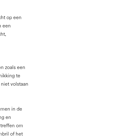
cht op een
n een
ht,
en zoals een
hikking te
 niet volstaan
emen in de
ing en
treffen om
bril of het