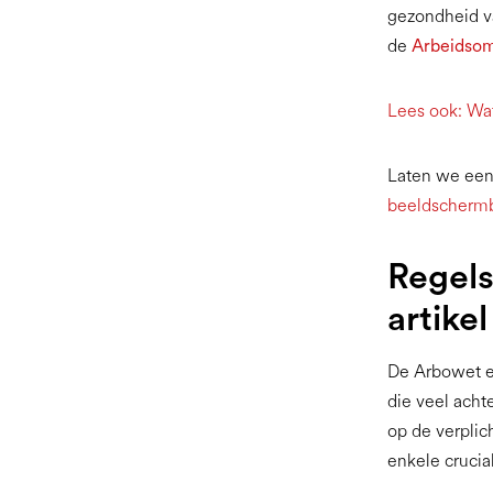
gezondheid v
de
Arbeidsom
Lees ook: Wat
Laten we een
beeldschermb
Regels
artikel
De Arbowet en
die veel acht
op de verpli
enkele crucia