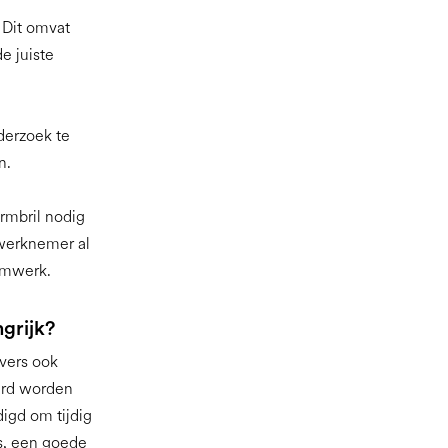
 Dit omvat
e juiste
erzoek te
n.
mbril nodig
 werknemer al
ermwerk.
grijk?
vers ook
erd worden
igd om tijdig
s, een goede