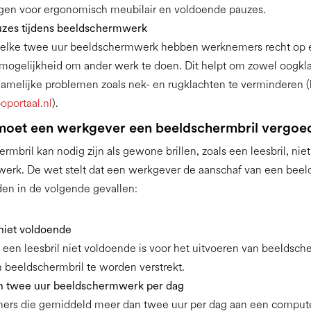
gen voor ergonomisch meubilair en voldoende pauzes.
zes tijdens beeldschermwerk
elke twee uur beeldschermwerk hebben werknemers recht op 
mogelijkheid om ander werk te doen. Dit helpt om zowel oogkla
hamelijke problemen zoals nek- en rugklachten te verminderen (
oportaal.nl
).
oet een werkgever een beeldschermbril vergoe
rmbril kan nodig zijn als gewone brillen, zoals een leesbril, niet
erk. De wet stelt dat een werkgever de aanschaf van een beel
en in de volgende gevallen:
 niet voldoende
een leesbril niet voldoende is voor het uitvoeren van beeldsc
n beeldschermbril te worden verstrekt.
n twee uur beeldschermwerk per dag
rs die gemiddeld meer dan twee uur per dag aan een comput