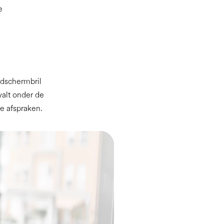
e
ldschermbril
alt onder de
e afspraken.