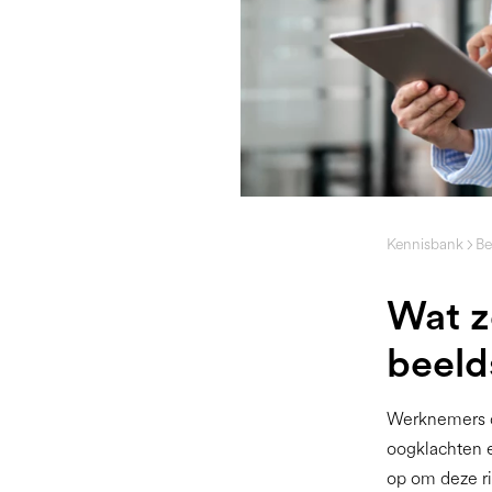
Kennisbank
Be
Wat z
beeld
Werknemers di
oogklachten e
op om deze ri