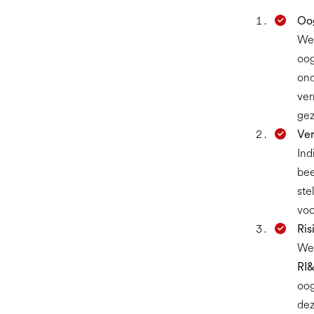
Oo
Wer
oog
ond
ver
gez
Ver
Ind
bee
ste
voo
Ris
Wer
RI
oog
dez