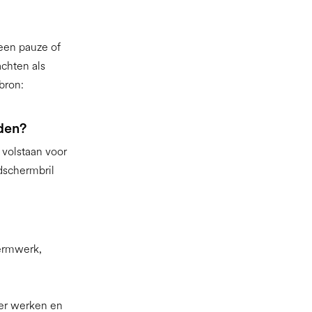
een pauze of
chten als
bron:
den?
 volstaan voor
dschermbril
hermwerk,
er werken en