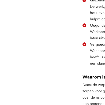
Gezondhe
De werkg
het uitv
hulpmidd
Oogonder
Werkneme
laten ui
Vergoedi
Wanneer 
heeft, is
een stan
Waarom is
Naast de ver
zorgen voor g
over de risic
een oogonderz