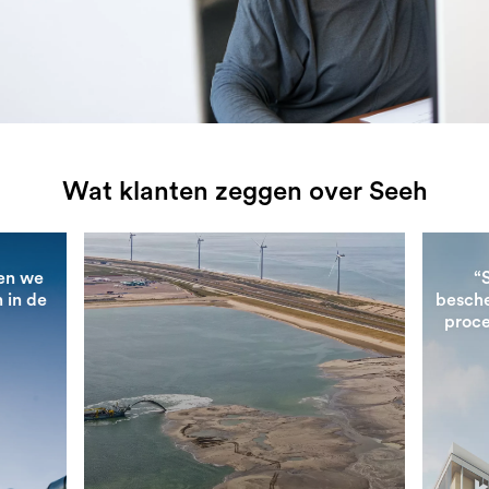
Wat klanten zeggen over Seeh
en we
“
 in de
besche
proce