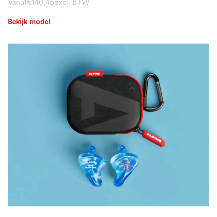
Vanaf
€140,45
excl. BTW
Bekijk model