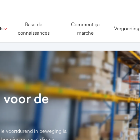
Base de
Comment ça
ts
Vergoeding
connaissances
marche
 voor de
ie voortdurend in beweging is.
cherming op maat die zijn