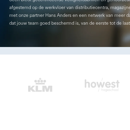
afgestemd op de werkvloer van distributiecentra, magazijn
met onze partner Hans Anders en een netwerk van meer d
dat jouw team goed beschermd is, van de eerste tot de laat