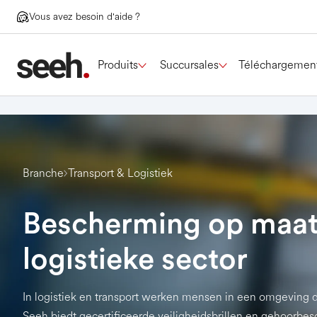
Vous avez besoin d'aide ?
Produits
Succursales
Téléchargemen
Branche
Transport & Logistiek
Bescherming op maat
logistieke sector
In logistiek en transport werken mensen in een omgeving d
Seeh biedt gecertificeerde veiligheidsbrillen en gehoorbes