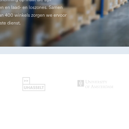
en en laad- en loszones. Samen
an 400 winkels zorgen we ervoor
ste dienst.