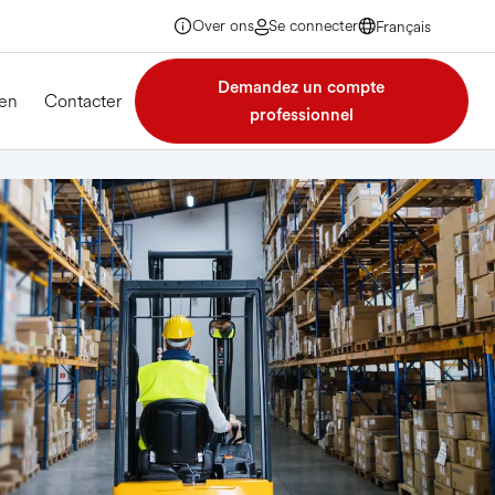
Over ons
Se connecter
Français
Français
Français
Demandez un compte
Français
en
Contacter
professionnel