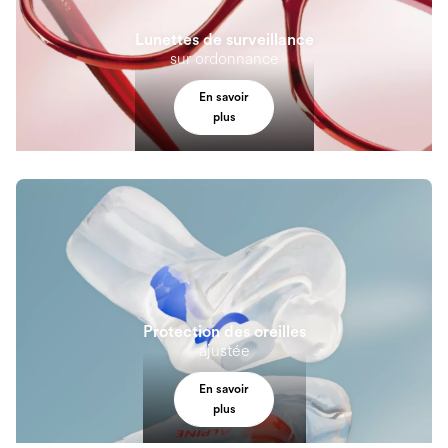
Lunettes de surveillance
sur ordonnance
En savoir
plus
Protection des oreilles
ajustée
En savoir
plus