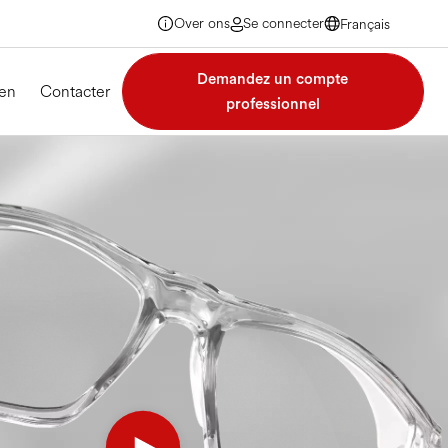
Over ons
Se connecter
Français
Français
Français
Demandez un compte
Français
en
Contacter
professionnel