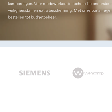
kantoordagen. Voor medewerkers in technische ondersteu
veiligheidsbrillen extra bescherming. Met onze portal regel
bestellen tot budgetbeheer.