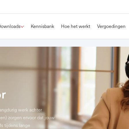
Downloads
Kennisbank
Hoe het werkt
Vergoedingen
or
langdurig werk achter
en) zorgen ervoor dat jouw
s tijdens lange