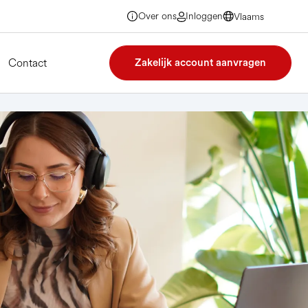
Over ons
Inloggen
Vlaams
Vlaams
Vlaams
Vlaams
Contact
Zakelijk account aanvragen