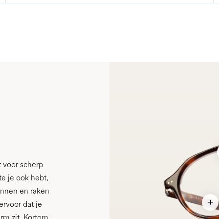
 voor scherp
te je ook hebt,
pannen en raken
ervoor dat je
m zit. Kortom,