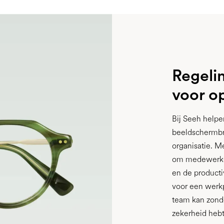
Regeli
voor o
Bij Seeh helpe
beeldschermbri
organisatie. M
om medewerker
en de productiv
voor een werk
team kan zonde
zekerheid hebt