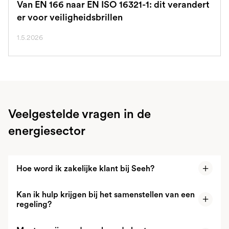
Van EN 166 naar EN ISO 16321-1: dit verandert
er voor veiligheidsbrillen
1.5.2026
Veelgestelde vragen in de
energiesector
Hoe word ik zakelijke klant bij Seeh?
Kan ik hulp krijgen bij het samenstellen van een
Klik eenvoudig op ‘
Zakelijk account aanmaken
’ op
regeling?
onze website en volg de stappen. Binnen een paar
minuten is je account actief, waarna je toegang hebt