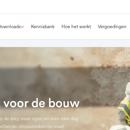
Downloads
Kennisbank
Hoe het werkt
Vergoedingen
 voor de bouw
gs de weg staan ogen en oren elke dag
rbrillen en otoplastieken op maat