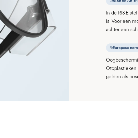
RI&E en ARIE-
In de RI&E ste
is. Voor een m
achter een sc
Europese nor
Oogbeschermi
Otoplastieken 
gelden als be