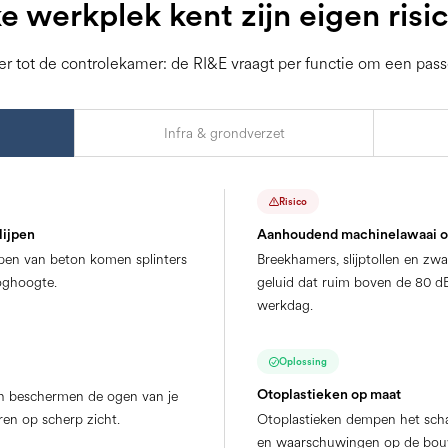
e werkplek kent zijn eigen risic
r tot de controlekamer: de RI&E vraagt per functie om een pas
Infra & grondverzet
Risico
lijpen
Aanhoudend machinelawaai o
lijpen van beton komen splinters
Breekhamers, slijptollen en zw
ooghoogte.
geluid dat ruim boven de 80 dB
werkdag.
Oplossing
Otoplastieken op maat
len beschermen de ogen van je
ren op scherp zicht.
Otoplastieken dempen het schade
en waarschuwingen op de bouwp