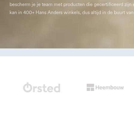
bescherm je je team met producten die gecertificeerd zijn 
kan in 400+ Hans Anders winkels, dus altijd in de buurt van