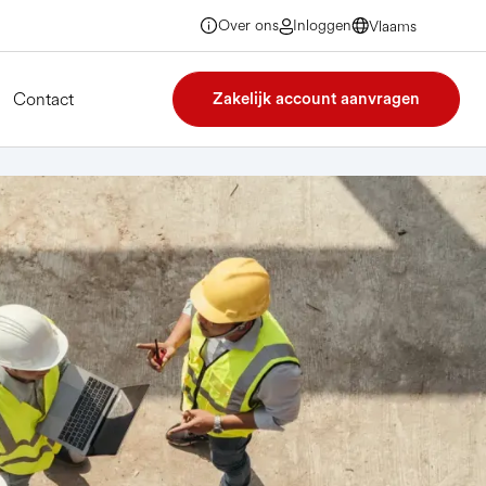
Over ons
Inloggen
Vlaams
Vlaams
Vlaams
Vlaams
Contact
Zakelijk account aanvragen