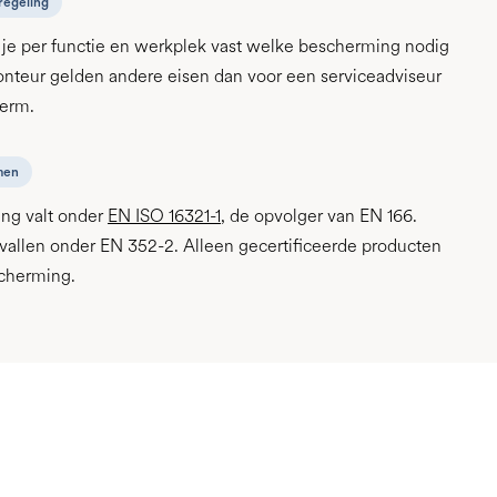
regeling
l je per functie en werkplek vast welke bescherming nodig
onteur gelden andere eisen dan voor een serviceadviseur
herm.
men
ng valt onder
EN ISO 16321-1
, de opvolger van EN 166.
vallen onder EN 352-2. Alleen gecertificeerde producten
scherming.