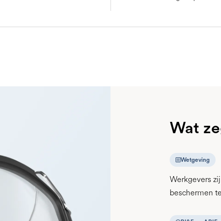
Wat ze
Wetgeving
Werkgevers zi
beschermen teg