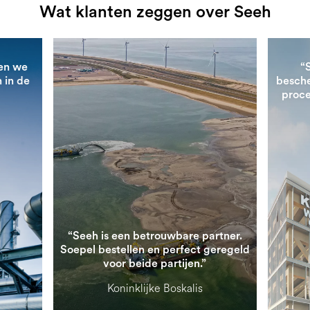
Wat klanten zeggen over Seeh
en we
“
 in de
besche
proce
“Seeh is een betrouwbare partner.
Soepel bestellen en perfect geregeld
voor beide partijen.”
Koninklijke Boskalis