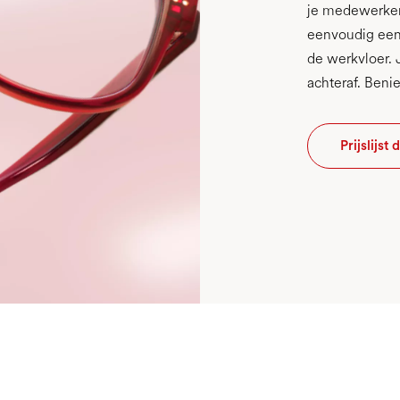
je medewerker.
eenvoudig een 
de werkvloer. 
achteraf. Beni
Prijslijs