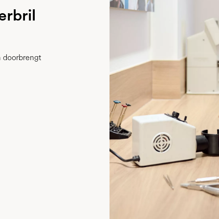
rbril
 doorbrengt