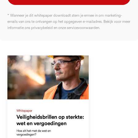
* Wanneer je dit whitepaper downloadt stem je ermee in om marketing-
emails van ons te ontvangen op het opgegeven e-mailadres. Bekijk voor meer
informatie ons privacybeleid en onze servicevoorwaarden.