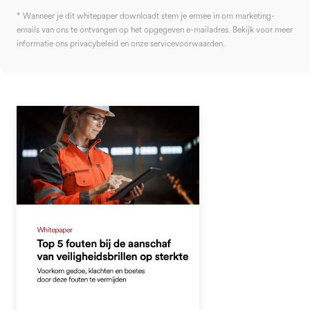
* Wanneer je dit whitepaper downloadt stem je ermee in om marketing-
emails van ons te ontvangen op het opgegeven e-mailadres. Bekijk voor meer
informatie ons privacybeleid en onze servicevoorwaarden.