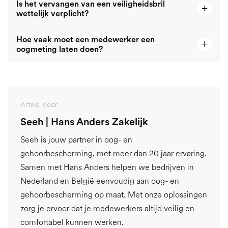
Is het vervangen van een veiligheidsbril
Ja, ook dan raden we aan om de veiligheidsbril na
wettelijk verplicht?
drie jaar te vervangen. Lenzen raken microscopisch
bekrast, coatings slijten en montuurmateriaal wordt
Hoe vaak moet een medewerker een
De wet schrijft geen vaste termijn voor, maar Artikel
brozer door uv straling en chemische stoffen.
oogmeting laten doen?
8.3 van het Arbeidsomstandighedenbesluit verplicht
Schade die je niet ziet, kan de beschermende
werkgevers wel om PBM's te onderhouden en tijdig
werking toch verminderen.
Seeh adviseert een tweejaarlijkse oogmeting. Zo
te vervangen. Met een vervangingstermijn van drie
blijft de sterkte van de veiligheidsbril aansluiten op
jaar geef je daar concreet invulling aan.
de ogen van de medewerker.
Artikel door
Seeh | Hans Anders Zakelijk
Seeh is jouw partner in oog- en
gehoorbescherming, met meer dan 20 jaar ervaring.
Samen met Hans Anders helpen we bedrijven in
Nederland en België eenvoudig aan oog- en
gehoorbescherming op maat. Met onze oplossingen
zorg je ervoor dat je medewerkers altijd veilig en
comfortabel kunnen werken.