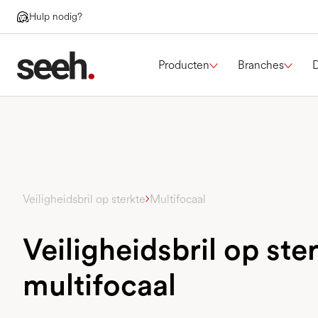
Hulp nodig?
Producten
Branches
Veiligheidsbril op sterkte
Multifocaal
Veiligheidsbril op ste
multifocaal