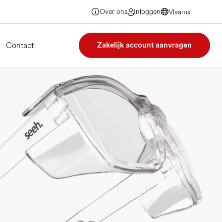
Over ons
Inloggen
Vlaams
Vlaams
Vlaams
Vlaams
Contact
Zakelijk account aanvragen