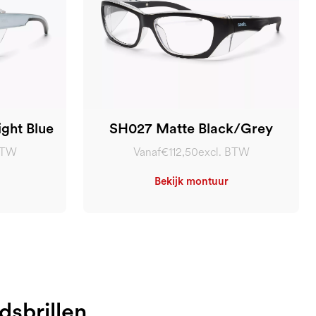
ght Blue
SH027 Matte Black/Grey
BTW
Vanaf
€112,50
excl. BTW
Bekijk montuur
dsbrillen