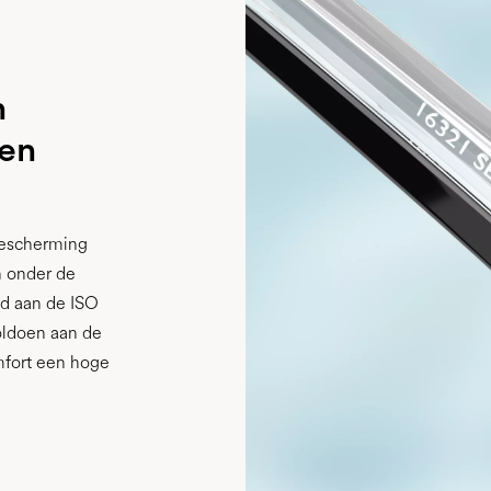
n
 en
bescherming
n onder de
jd aan de ISO
oldoen aan de
mfort een hoge