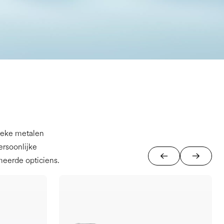
sieke metalen
persoonlijke
eerde opticiens.