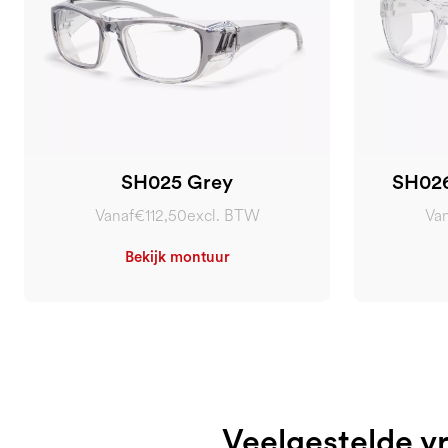
SH025 Grey
SH026
Vanaf
€112,50
excl. BTW
Van
Bekijk montuur
Veelgestelde vr