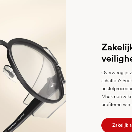
Zakelij
veiligh
Overweeg je za
schaffen? Seeh
bestelprocedur
Maak een zakel
profiteren van
Zakelijk 