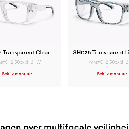
 Transparent Clear
SH026 Transparent Li
af
€112,50
excl. BTW
Vanaf
€112,50
excl. 
Bekijk montuur
Bekijk montuur
agen over multifocale veilighei