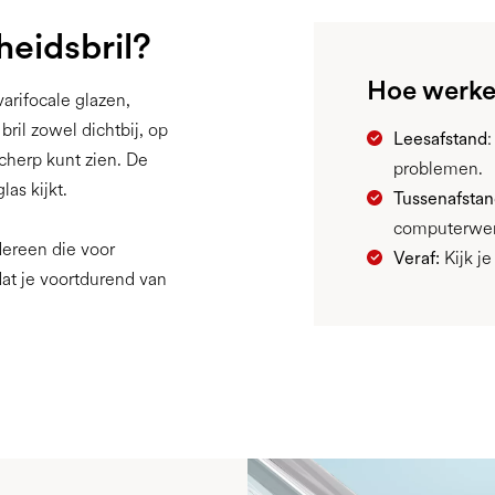
heidsbril?
Hoe werke
varifocale glazen,
ril zowel dichtbij, op
Leesafstand
:
cherp kunt zien. De
problemen.
las kijkt.
Tussenafsta
computerwerk
dereen die voor
Veraf:
Kijk j
dat je voortdurend van