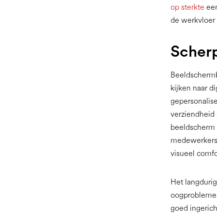
op sterkte
een
de werkvloer 
Scherp
Beeldschermbr
kijken naar d
gepersonalise
verziendheid
beeldscherm k
medewerkers 
visueel comf
Het langdurig
oogproblemen
goed ingeric