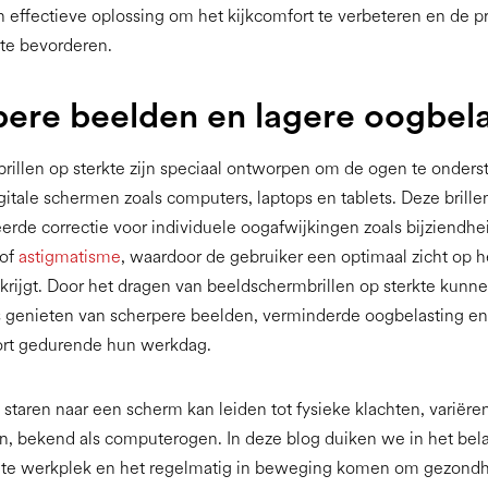
 effectieve oplossing om het kijkcomfort te verbeteren en de pr
te bevorderen.
ere beelden en lagere oogbela
illen op sterkte zijn speciaal ontworpen om de ogen te onderst
igitale schermen zoals computers, laptops en tablets. Deze brill
erde correctie voor individuele oogafwijkingen zoals bijziendhe
 of
astigmatisme
, waardoor de gebruiker een optimaal zicht op h
rijgt. Door het dragen van beeldschermbrillen op sterkte kunn
genieten van scherpere beelden, verminderde oogbelasting en
ort gedurende hun werkdag.
 staren naar een scherm kan leiden tot fysieke klachten, variëre
, bekend als computerogen. In deze blog duiken we in het bel
hte werkplek en het regelmatig in beweging komen om gezondhei