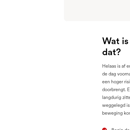
Wat is
dat?
Helaas is af 
de dag voorna
een hoger ris
doorbrengt. E
langdurig zit
weggelegd is,
beweging ko