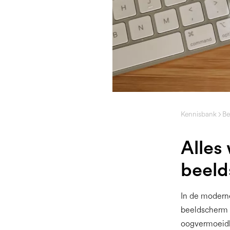
Kennisbank
Be
Alles
beel
In de modern
beeldscherm d
oogvermoeidh