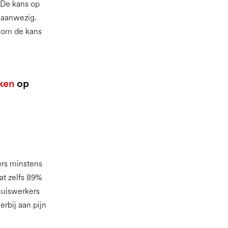
 De kans op
 aanwezig.
n om de kans
ken
op
ers minstens
at zelfs 89%
huiswerkers
rbij aan pijn