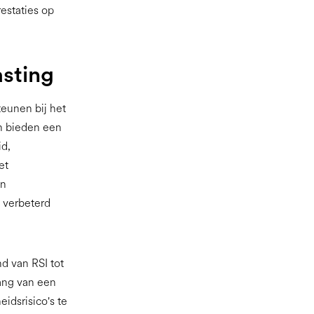
estaties op
sting
eunen bij het
en bieden een
id,
et
en
 verbeterd
nd van RSI tot
ang van een
dsrisico's te