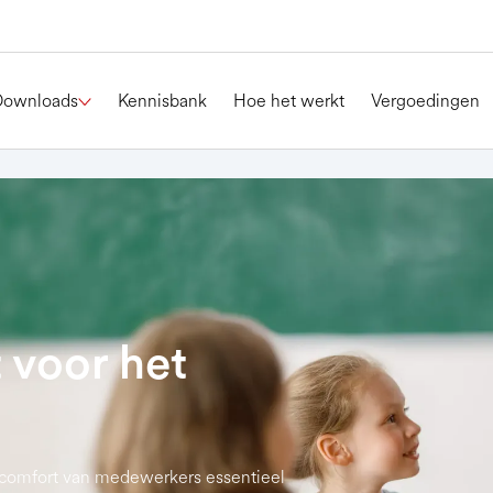
Downloads
Kennisbank
Hoe het werkt
Vergoedingen
 voor het
en comfort van medewerkers essentieel