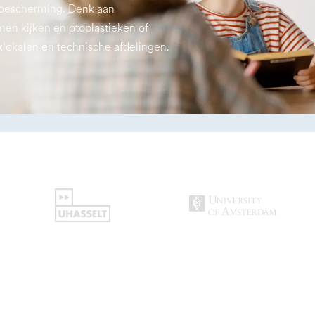
 bescherming. Denk aan
en kijken en otoplastieken of
jklokalen en technische afdelingen.