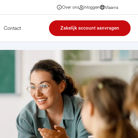
Over ons
Inloggen
Vlaams
Vlaams
Vlaams
Vlaams
Contact
Zakelijk account aanvragen