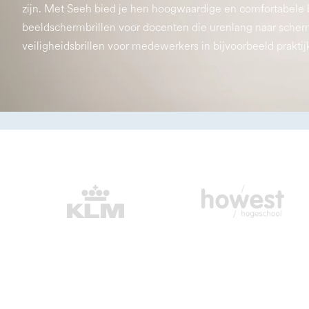
zijn. Met Seeh bied je hen hoogwaardige en comfortabele
beeldschermbrillen voor docenten die urenlang naar scherm
veiligheidsbrillen voor medewerkers in bijvoorbeeld prakti