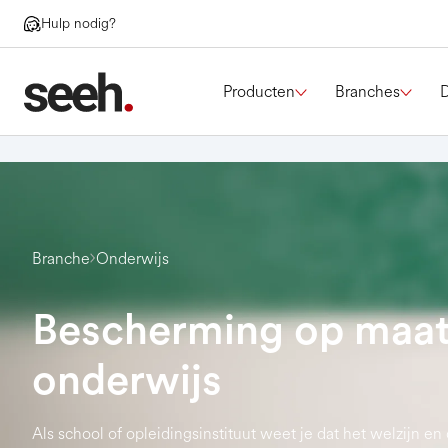
Hulp nodig?
Producten
Branches
Branche
Onderwijs
Bescherming op maat
onderwijs
Als school of opleidingsinstituut weet je dat het welzijn 