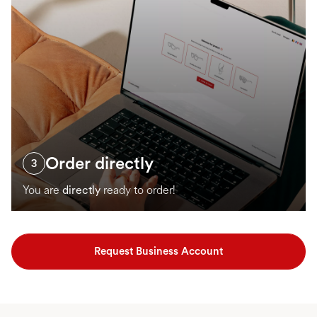
Order directly
3
You are
directly
ready to order!
Request Business Account