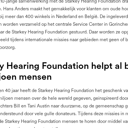
10-jarige samenwerking met de Starkey Hearing Foundation draa
e. Hans Anders maakt het gemakkelijk voor klanten om oude hoo
 bij meer dan 400 winkels in Nederland en België. De ingelever
en worden verzameld op het centrale Service Center in Gorinch
aar de Starkey Hearing Foundation gestuurd. Daar worden ze op
eld tijdens internationale missies naar gebieden met geen of 
oorzorg.
y Hearing Foundation helpt al b
ljoen mensen
en 40 jaar heeft de Starkey Hearing Foundation het geschenk v
 miljoen mensen over de hele wereld gegeven, geïnspireerd door
chters Bill en Tani Austin naar duurzame, op de gemeenschap 
ndersteund door vele gulle donateurs. Tijdens deze missies in 
de Starkey Hearing Foundation mensen te horen door middel va