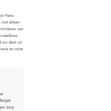
sen Hans
niet alleen
erminderen van
it naadloos
 om deel uit
evens en onze
ar
België
gen zorg