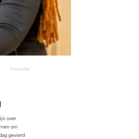
4
minuten
g
ijn over
nemen om
dag gevierd