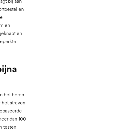
gt bij aan
rtoestellen
de
em en
geknapt en
beperkte
ijna
an het horen
 het streven
gebaseerde
meer dan 100
n testen,