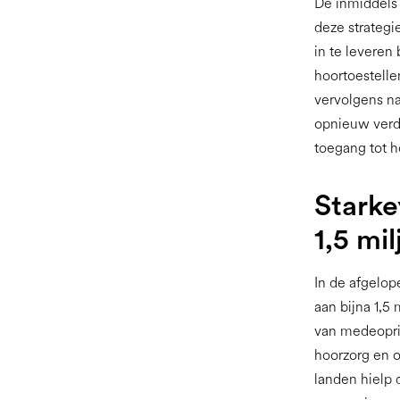
De inmiddels 
deze strategi
in te leveren
hoortoestell
vervolgens n
opnieuw verde
toegang tot h
Starke
1,5 mi
In de afgelop
aan bijna 1,5
van medeopri
hoorzorg en o
landen hielp 