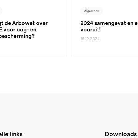
Algemeen
t de Arbowet over
2024 samengevat en e
E voor oog- en
vooruit!
bescherming?
15.12.2024
lle links
Downloads