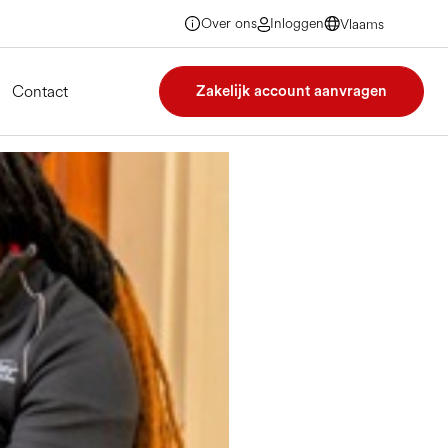
Over ons
Inloggen
Vlaams
Vlaams
Vlaams
Vlaams
Contact
Zakelijk account aanvragen