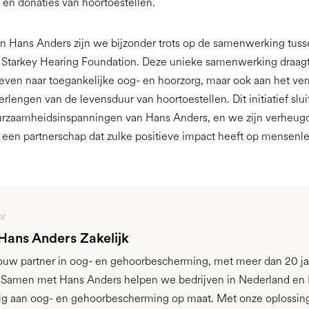
en donaties van hoortoestellen.
an Hans Anders zijn we bijzonder trots op de samenwerking tus
 Starkey Hearing Foundation. Deze unieke samenwerking draagt 
treven naar toegankelijke oog- en hoorzorg, maar ook aan het v
erlengen van de levensduur van hoortoestellen. Dit initiatief slu
uurzaamheidsinspanningen van Hans Anders, en we zijn verheugd
 een partnerschap dat zulke positieve impact heeft op mensenl
or
 Hans Anders Zakelijk
jouw partner in oog- en gehoorbescherming, met meer dan 20 ja
. Samen met Hans Anders helpen we bedrijven in Nederland en 
g aan oog- en gehoorbescherming op maat. Met onze oplossin