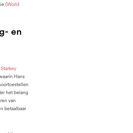
ie (
World
g- en
e
Starkey
 waarin Hans
hoortoestellen
der het belang
ren van
en betaalbaar