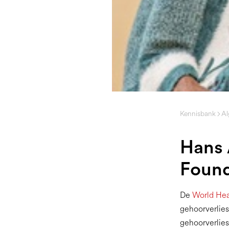
Kennisbank
A
Hans 
Found
De
World Hea
gehoorverlies
gehoorverlies