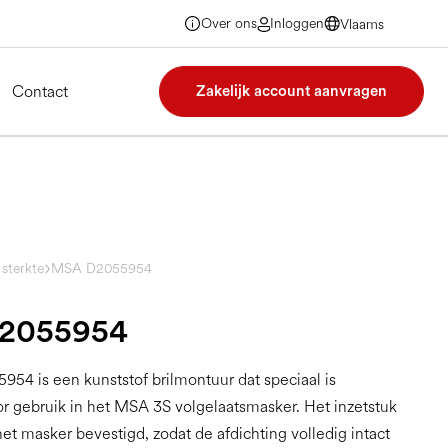
Over ons
Inloggen
Vlaams
Vlaams
Vlaams
Vlaams
Contact
Zakelijk account aanvragen
 sterkte
MSA D2055954
2055954
4 is een kunststof brilmontuur dat speciaal is
r gebruik in het MSA 3S volgelaatsmasker. Het inzetstuk
et masker bevestigd, zodat de afdichting volledig intact