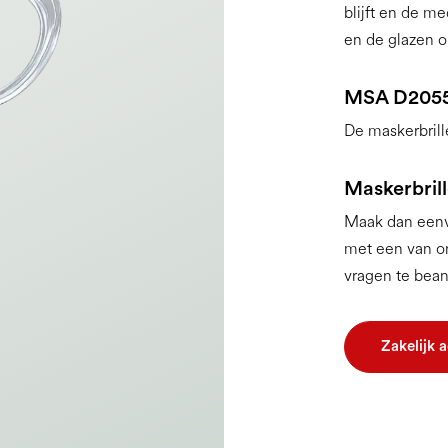
blijft en de m
en de glazen op
MSA D205
De maskerbrill
Maskerbrill
Maak dan eenvo
met een van on
vragen te bea
Zakelijk 