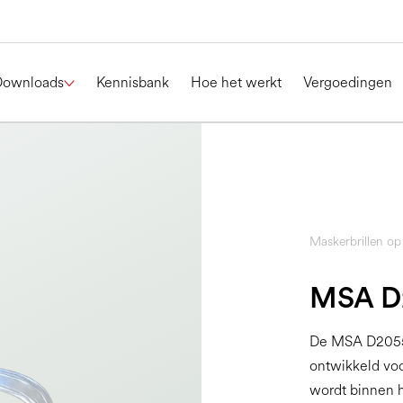
Downloads
Kennisbank
Hoe het werkt
Vergoedingen
Maskerbrillen op
MSA D
De MSA D205595
ontwikkeld voo
wordt binnen h