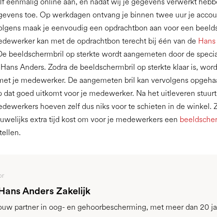
lf eenmalig online aan, en nadat wij je gegevens verwerkt heb
egevens toe. Op werkdagen ontvang je binnen twee uur je acco
volgens maak je eenvoudig een opdrachtbon aan voor een beeld
medewerker kan met de opdrachtbon terecht bij één van de
Hans
 De beeldschermbril op sterkte wordt aangemeten door de specia
 Hans Anders. Zodra de beeldschermbril op sterkte klaar is, word
t je medewerker. De aangemeten bril kan vervolgens opgeha
ip dat goed uitkomt voor je medewerker. Na het uitleveren stuur
edewerkers hoeven zelf dus niks voor te schieten in de winkel. Z
auwelijks extra tijd kost om voor je medewerkers een
beeldscher
tellen.
or
 Hans Anders Zakelijk
jouw partner in oog- en gehoorbescherming, met meer dan 20 ja