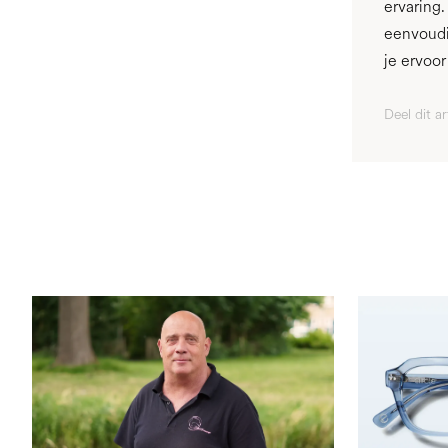
ervaring
eenvoudi
je ervoo
Deel dit ar