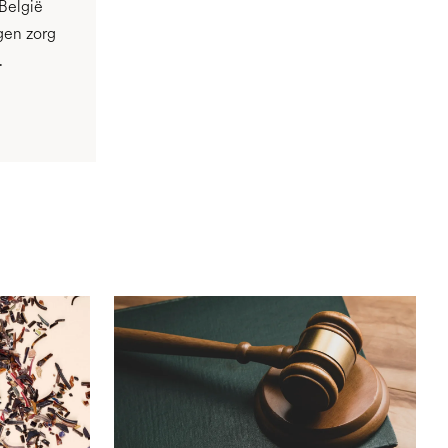
België
gen zorg
.