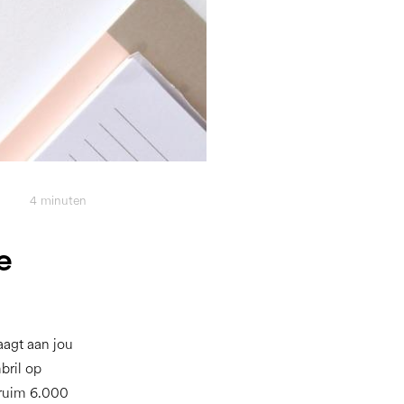
4
minuten
e
aagt aan jou
bril op
 ruim 6.000