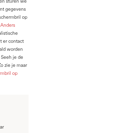
ben sturen we
unt gegevens
schermbril op
 Anders
listische
t er contact
ald worden
t Seeh je de
o zie je maar
mbril op
ar