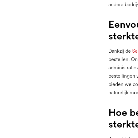
andere bedrij
Eenvou
sterkt
Dankzij de
Se
bestellen. On
administratie
bestellingen
bieden we con
natuurlijk m
Hoe be
sterkt