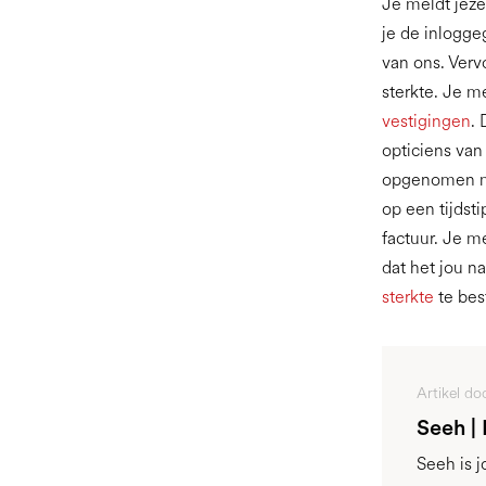
Je meldt jeze
je de inlogg
van ons. Ver
sterkte. Je 
vestigingen
.
opticiens van
opgenomen me
op een tijdst
factuur. Je m
dat het jou n
sterkte
te bes
Artikel do
Seeh |
Seeh is 