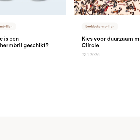
mbrillen
Beeldschermbrillen
e is een
Kies voor duurzaam m
hermbril geschikt?
Ciircle
22.1.2026