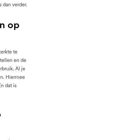
s dan verder.
en op
erkte te
tellen en de
bruik. Al je
en. Hiermee
n dat is
p