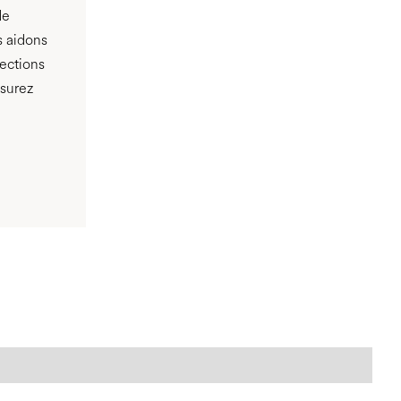
de
s aidons
tections
ssurez