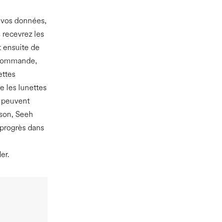
é vos données,
 recevrez les
t ensuite de
 commande,
ettes
e les lunettes
s peuvent
ison, Seeh
 progrès dans
er.