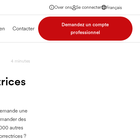
Over ons
Se connecter
Français
Français
Français
Demandez un compte
Français
en
Contacter
professionnel
4
minutes
rices
s demande une
mmander des
 000 autres
rrectrices ?