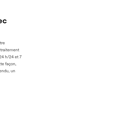
ec
tre
 traitement
24 h/24 et 7
tte façon,
tendu, un