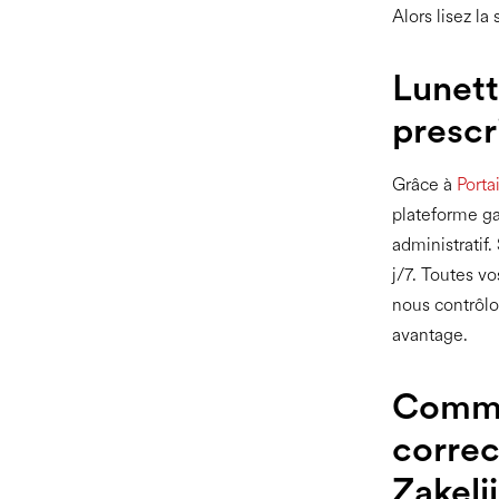
Alors lisez la 
Lunett
prescr
Grâce à
Porta
plateforme ga
administratif
j/7. Toutes v
nous contrôlon
avantage.
Comme
correc
Zakelij