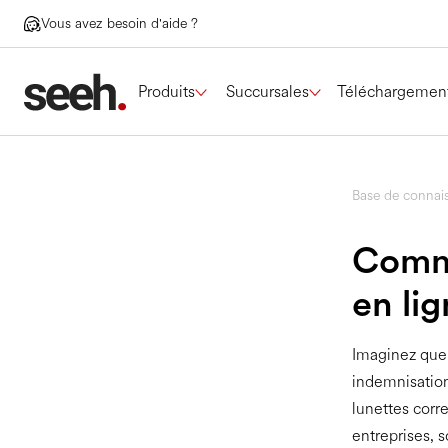
Vous avez besoin d'aide ?
Produits
Succursales
Téléchargemen
Base de connai
Comma
en lig
Imaginez que 
indemnisatio
lunettes corr
entreprises, 