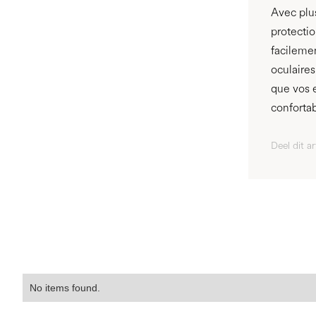
Avec plu
protectio
facilemen
oculaires
que vos e
conforta
Deel dit ar
No items found.