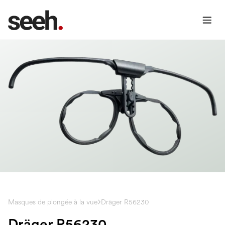
Masques de plongée à la vue
Dräger R56230
Dräger R56230