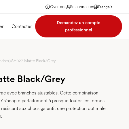
Over ons
Se connecter
Français
Français
Français
Demandez un compte
Français
en
Contacter
professionnel
adres
SH027 Matte Black/Grey
tte Black/Grey
rge avec branches ajustables. Cette combinaison
7 s'adapte parfaitement à presque toutes les formes
e résistant aux chocs garantit une protection optimale
r.