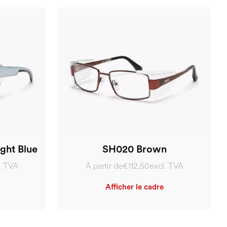
ght Blue
SH020 Brown
. TVA
À partir de
€112,50
excl. TVA
Afficher le cadre