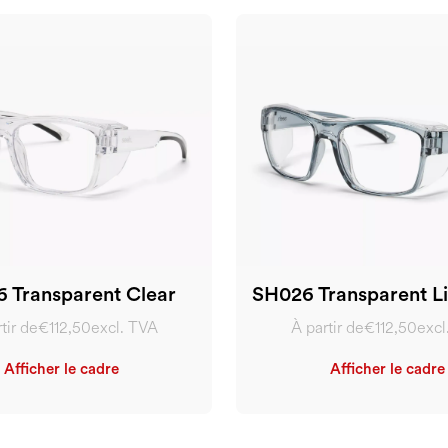
 Transparent Clear
SH026 Transparent Li
tir de
€112,50
excl. TVA
À partir de
€112,50
excl
Afficher le cadre
Afficher le cadre