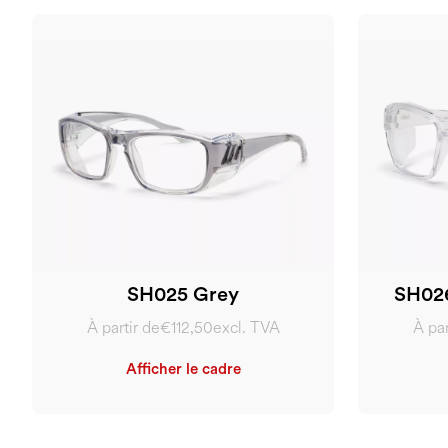
SH025 Grey
SH026
À partir de
€112,50
excl. TVA
À par
Afficher le cadre