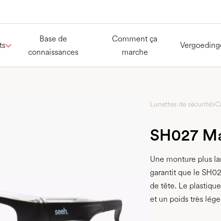
Base de
Comment ça
ts
Vergoeding
connaissances
marche
Lunettes de sécurité
C
SH027 Ma
Une monture plus la
garantit que le SH02
de tête. Le plastiqu
et un poids très lége