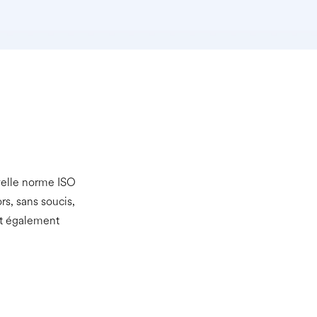
velle norme ISO
rs, sans soucis,
it également