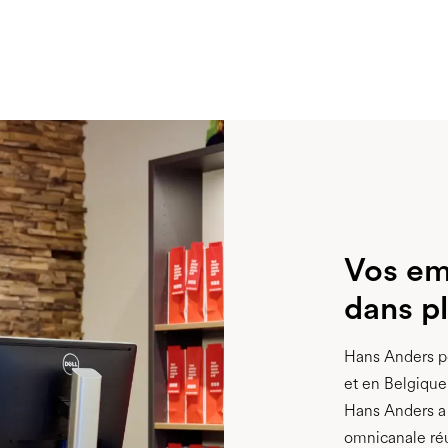
Vos em
dans p
Hans Anders p
et en Belgique 
Hans Anders a 
omnicanale ré