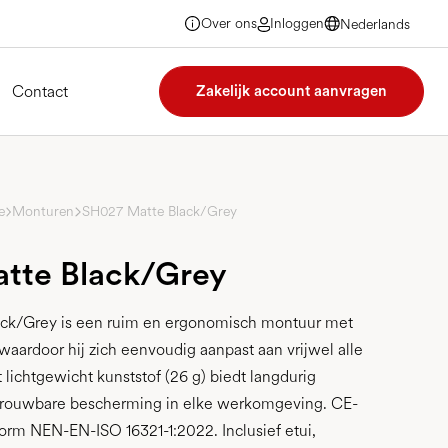
Over ons
Inloggen
Nederlands
Nederlands
Nederlands
Nederlands
Contact
Zakelijk account aanvragen
e
Monturen
SH027 Matte Black/Grey
tte Black/Grey
ck/Grey is een ruim en ergonomisch montuur met
 waardoor hij zich eenvoudig aanpast aan vrijwel alle
lichtgewicht kunststof (26 g) biedt langdurig
trouwbare bescherming in elke werkomgeving. CE-
rm NEN-EN-ISO 16321-1:2022. Inclusief etui,