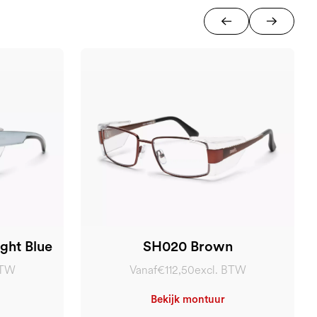
ght Blue
SH020 Brown
BTW
Vanaf
€112,50
excl. BTW
Bekijk montuur