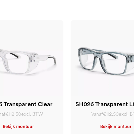
 Transparent Clear
SH026 Transparent Li
naf
€112,50
excl. BTW
Vanaf
€112,50
excl. 
Bekijk montuur
Bekijk montuur