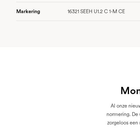
Markering
16321 SEEH U1.2 C 1-M CE
Mont
Al onze nieu
normering. De 
zorgeloos een 