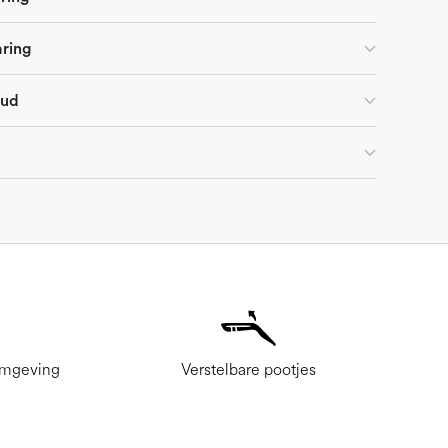
aring
oud
omgeving
Verstelbare pootjes