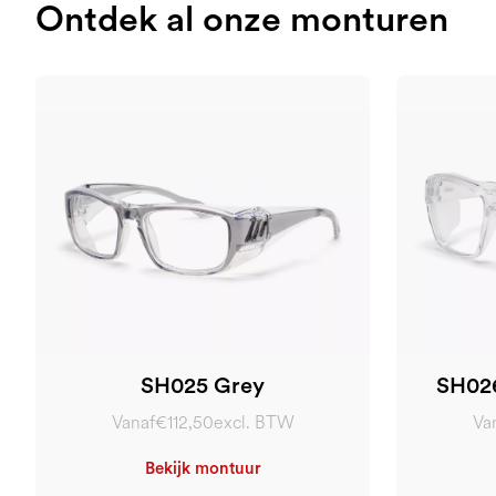
Ontdek al onze monturen
SH025 Grey
SH026
Vanaf
€112,50
excl. BTW
Va
Bekijk montuur