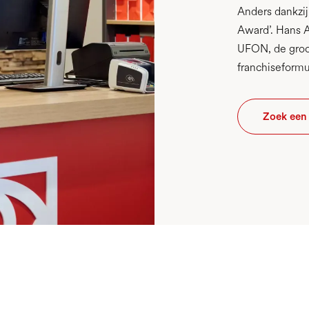
Anders dankzij
Award’. Hans A
UFON, de groot
franchiseformu
Zoek een 