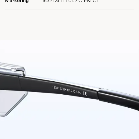
Markering
16321 SEEH U1.2 C 1-M CE