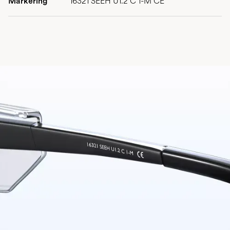
Markering
16321 SEEH U1.2 C 1-M CE