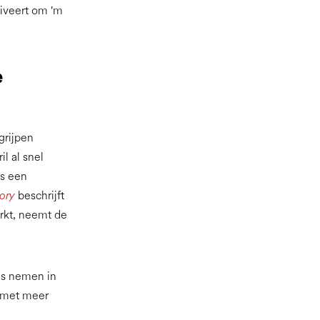
iveert om 'm
e
grijpen
l al snel
ls een
ory
beschrijft
rkt, neemt de
us nemen in
e met meer