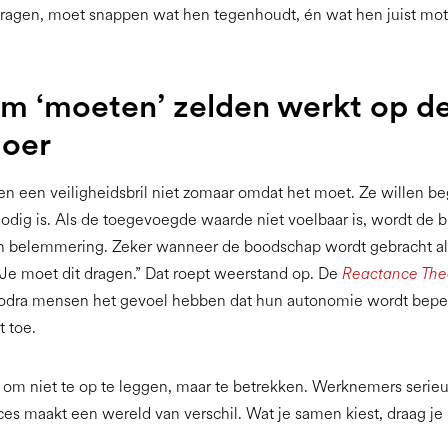
dragen, moet snappen wat hen tegenhoudt, én wat hen juist mot
m ‘moeten’ zelden werkt op d
loer
 een veiligheidsbril niet zomaar omdat het moet. Ze willen be
dig is. Als de toegevoegde waarde niet voelbaar is, wordt de bri
en belemmering. Zeker wanneer de boodschap wordt gebracht a
 “Je moet dit dragen.” Dat roept weerstand op. De
Reactance The
: zodra mensen het gevoel hebben dat hun autonomie wordt bepe
t toe.
 om niet te op te leggen, maar te betrekken. Werknemers serie
es maakt een wereld van verschil. Wat je samen kiest, draag j