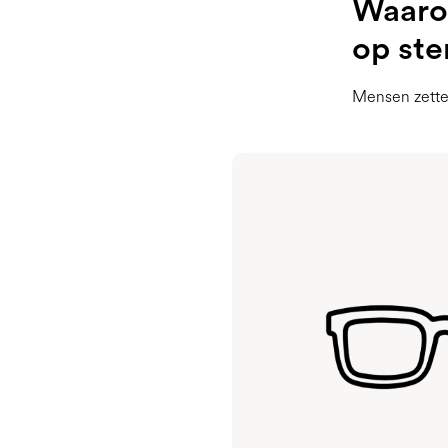
Waarom
op ste
Mensen zetten