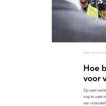
Base de connai
Hoe b
voor v
Op veel werkp
nog te vaak n
van onduidel