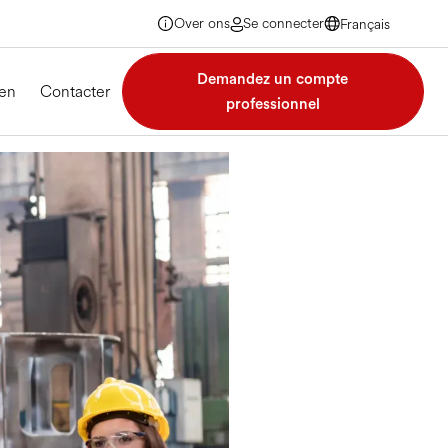
Over ons
Se connecter
Français
Français
Français
Demandez un compte
Français
en
Contacter
professionnel