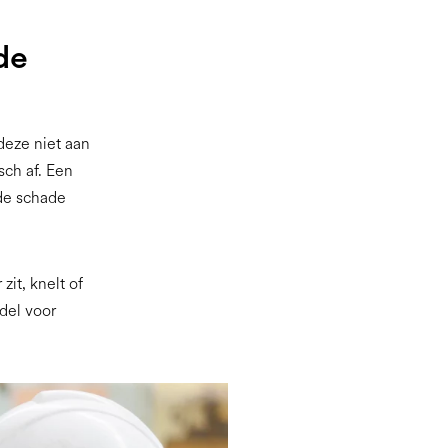
 de
 deze niet aan
ch af. Een
de schade
zit, knelt of
odel voor