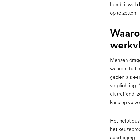
hun bril wél 
op te zetten.
Waaro
werkv
Mensen dragen
waarom het no
gezien als e
verplichting:
dit treffend
kans op verze
Het helpt dus
het keuzeproc
overtuiging.