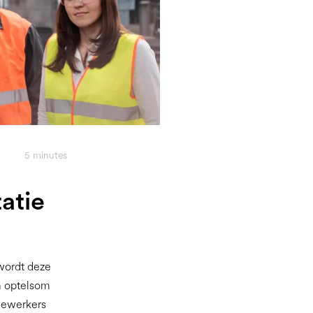
5
minutes
atie
 wordt deze
n optelsom
dewerkers