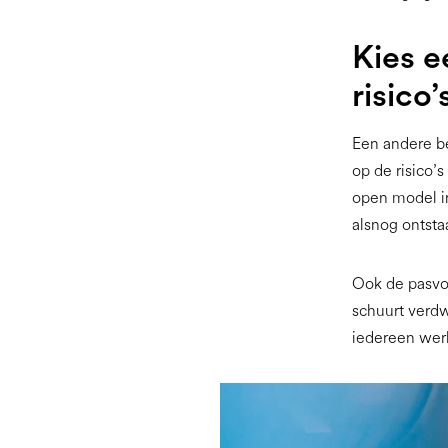
Kies e
risico’
Een andere be
op de risico’
open model i
alsnog ontsta
Ook de pasv
schuurt verdw
iedereen werk