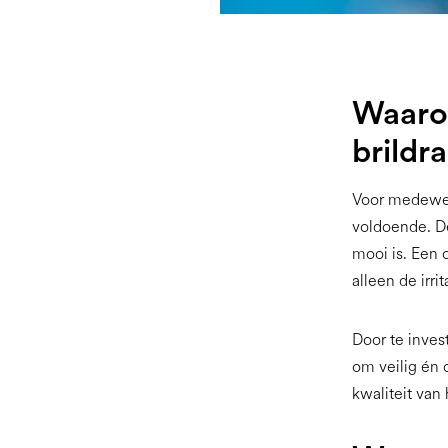
Waaro
brildr
Voor medewerk
voldoende. De
mooi is. Een 
alleen de irri
Door te inves
om veilig én 
kwaliteit van