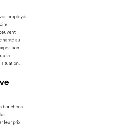
t vos employés
oire
 peuvent
e santé au
'exposition
ue la
 situation.
ive
les bouchons
les
r leur prix