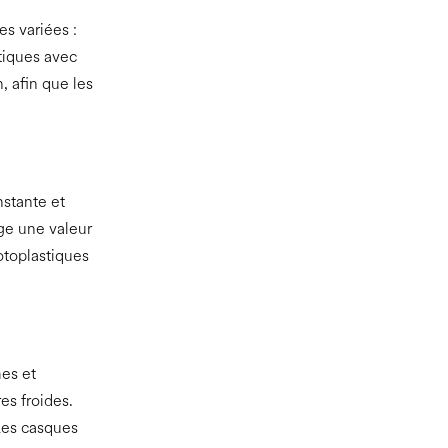
s variées :
tiques avec
, afin que les
nstante et
ge une valeur
otoplastiques
mes et
es froides.
 Les casques