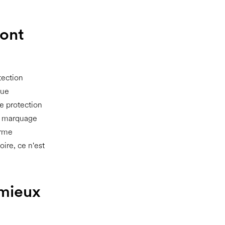
sont
tection
nue
de protection
le marquage
orme
oire, ce n'est
 mieux