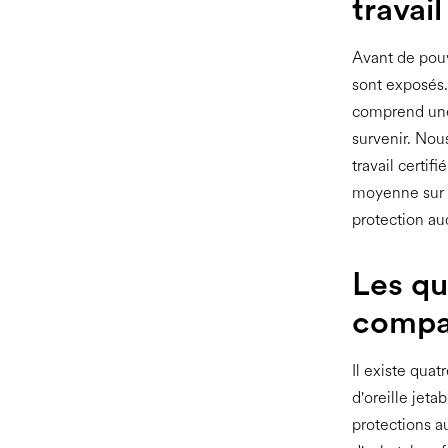
travail
Avant de pouv
sont exposés.
comprend une 
survenir. Nou
travail certif
moyenne sur u
protection aud
Les qu
compa
Il existe quat
d'oreille jeta
protections au