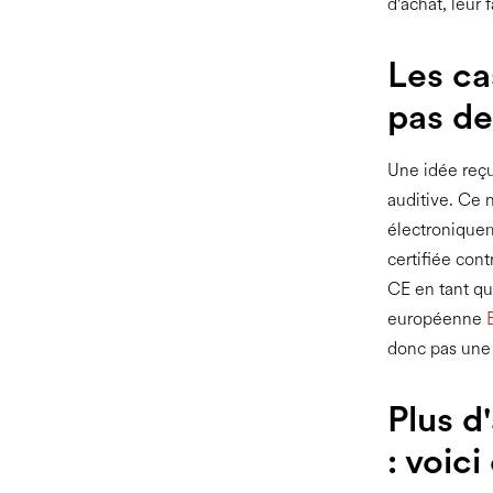
d'achat, leur f
Les ca
pas de
Une idée reçu
auditive. Ce n
électroniquem
certifiée con
CE en tant qu
européenne
donc pas une 
Plus d
: voic