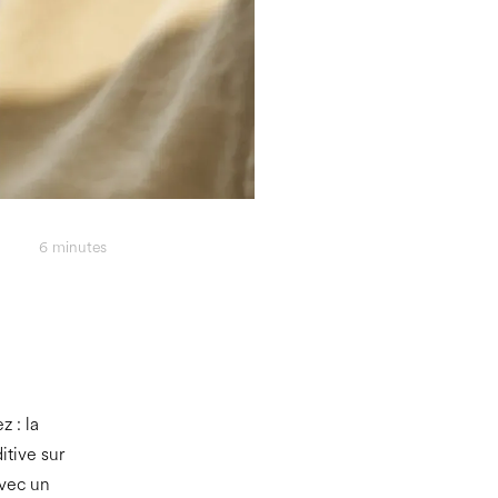
6
minutes
z : la
itive sur
avec un