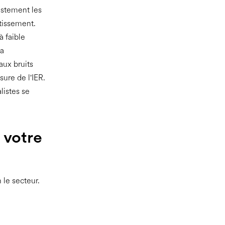
ustement les
rtissement.
à faible
la
aux bruits
ure de l'IER.
listes se
 votre
 le secteur.