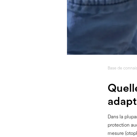
Base de connai
Quelle
adapt
Dans la plupar
protection aud
mesure (otopl