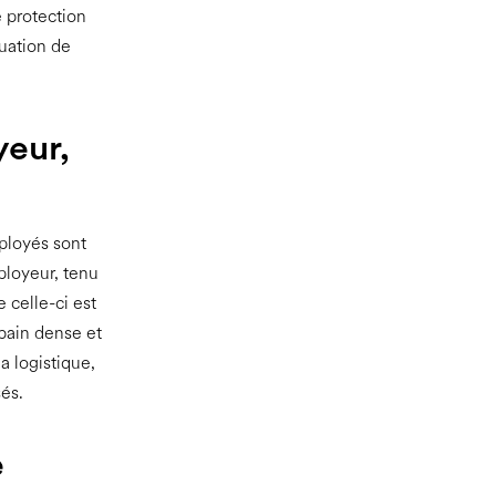
e protection
tuation de
yeur,
mployés sont
ployeur, tenu
 celle-ci est
rbain dense et
a logistique,
és.
e