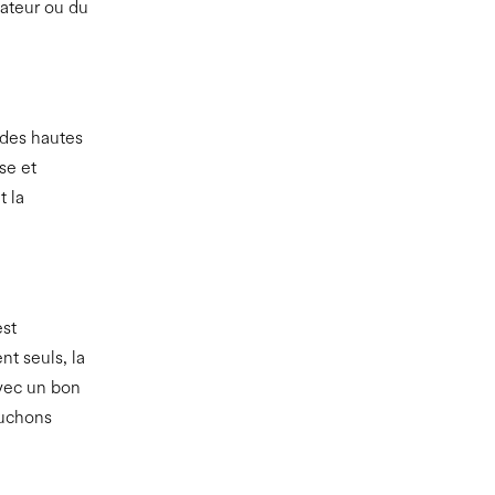
vateur ou du
 des hautes
se et
t la
est
t seuls, la
vec un bon
ouchons