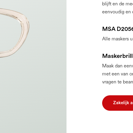
blijft en de m
eenvoudig en d
MSA D205
Alle maskers ui
Maskerbrill
Maak dan eenvo
met een van on
vragen te bea
Zakelijk 