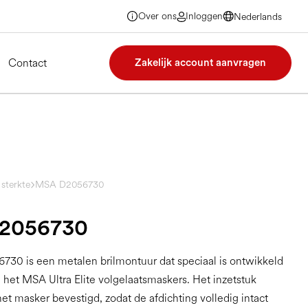
Over ons
Inloggen
Nederlands
Nederlands
Nederlands
Nederlands
Contact
Zakelijk account aanvragen
 sterkte
MSA D2056730
2056730
30 is een metalen brilmontuur dat speciaal is ontwikkeld
n het MSA Ultra Elite volgelaatsmaskers. Het inzetstuk
et masker bevestigd, zodat de afdichting volledig intact