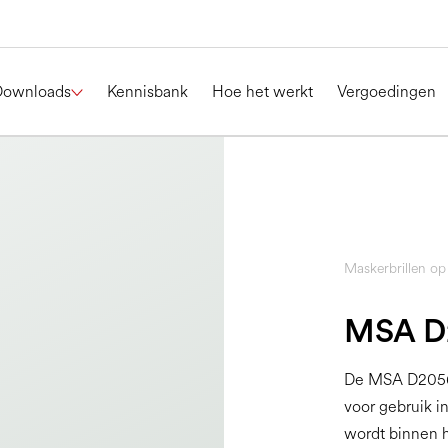
Downloads
Kennisbank
Hoe het werkt
Vergoedingen
Maskerbrillen op
MSA D
De MSA D20567
voor gebruik i
wordt binnen h