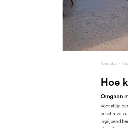
Kennisbank
Ge
Hoe kl
Omgaan met
Voor altijd ee
beschreven al
ingrijpend be