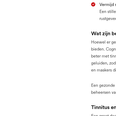
Vermijd s
Een stil
rustgeve
Wat zijn b
Hoewel er gee
bieden. Cogn
beter met tin
geluiden, zod
en maskers d
Een gezonde l
beheersen v
Tinnitus e
Een groot dee