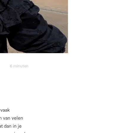
6
minuten
, vaak
n van velen
t dan in je