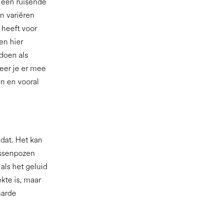
s een ruisende
an variëren
 heeft voor
en hier
doen als
eer je er mee
en en vooral
 dat. Het kan
tussenpozen
als het geluid
ekte is, maar
harde