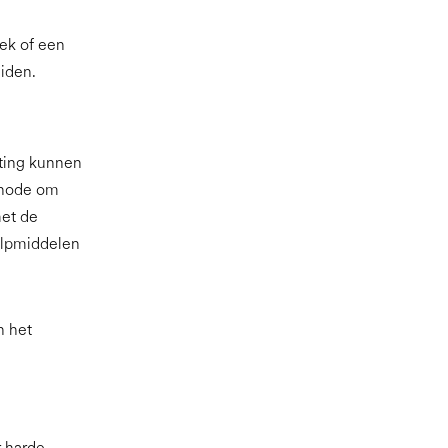
iek of een
iden.
hting kunnen
thode om
met de
hulpmiddelen
n het
r harde