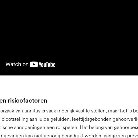
n risicofactoren
rzaak van tinnitus is vaak moeilijk vast te stellen, maar het is 
s blootstelling aan luide geluiden, leeftijdsgebonden gehoorverli
ische aandoeningen een rol spelen. Het belang van gehoorbes
omgevingen kan niet genoeg benadrukt worden, aangezien prev