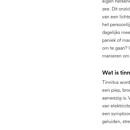
eigen hersene
zee. Dit onzi
van een licht
het persoonli
dagelijks mee
paniek of mac
om te gaan? I
manieren om 
Wat is tinn
Tinnitus word
een piep, bro
aanwezig is. 
van elektricit
een symptoom.
geluiden, stre