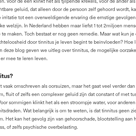
n. Voor de een klinkt het als tjilpende krekels, voor de ander al
chtbare geluid, dat alleen door de persoon zelf gehoord wordt, k
e irritatie tot een overweldigende ervaring die ernstige gevolgen
jke welzijn. In Nederland hebben maar liefst 1 tot 2miljoen mens
 te maken. Toch bestaat er nog geen remedie. Maar wat kun je 
hteloosheid door tinnitus je leven begint te beïnvloeden? Hoe l
n deze blog geven we uitleg over tinnitus, de mogelijke oorzak
er mee te leren leven.
itus?
t vaak omschreven als oorsuizen, maar het gaat veel verder dan
m, fluit of zelfs een complexer geluid zijn dat constant of met 
Voor sommigen klinkt het als een stroompje water, voor anderen 
eitsdraden. Wat belangrijk is om te weten, is dat tinnitus geen zi
 Het kan het gevolg zijn van gehoorschade, blootstelling aan 
ss, of zelfs psychische overbelasting.