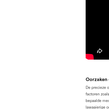
Oorzaken e
De precieze oo
factoren zoal
bepaalde med
lawaaierige 