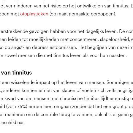
 het verminderen van het risico op het ontwikkelen van tinnitus. D
 doen met
otoplastieken
(op maat gemaakte oordoppen).
verstrekkende gevolgen hebben voor het dagelijks leven. De co
en leiden tot moeilijkheden met concentreren, slapeloosheid, 
co op angst- en depressiestoornissen. Het begrijpen van deze im
or zowel mensen die met tinnitus leven als voor hun naasten.
van tinnitus
ft een wisselende impact op het leven van mensen. Sommigen er
jk, anderen kunnen er niet van slapen of voelen zich zelfs angstig
en kwart van de mensen met chronische tinnitus lijdt er ernstig o
id (zo'n 75%) ermee leert omgaan zonder dat het een groot pro
 er manieren om de controle terug te winnen, ook al is er geen
beschikbaar.