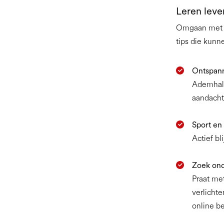
Leren leve
Omgaan met ti
tips die kunn
Ontspan
Ademhali
aandacht
Sport en
Actief bl
Zoek ond
Praat met
verlicht
online be