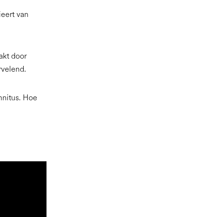
ieert van
akt door
ervelend.
nnitus. Hoe