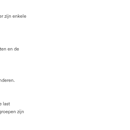
r zijn enkele
ten en de
inderen.
 last
groepen zijn