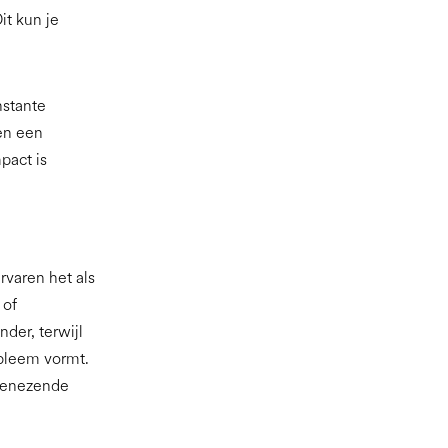
it kun je
nstante
en een
pact is
varen het als
 of
nder, terwijl
bleem vormt.
 genezende