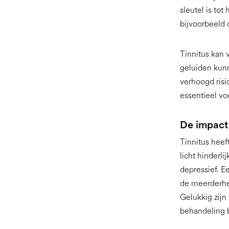
sleutel is tot
bijvoorbeeld
Tinnitus kan 
geluiden kunn
verhoogd risi
essentieel vo
De impact 
Tinnitus hee
licht hinderli
depressief. E
de meerderhe
Gelukkig zijn
behandeling 