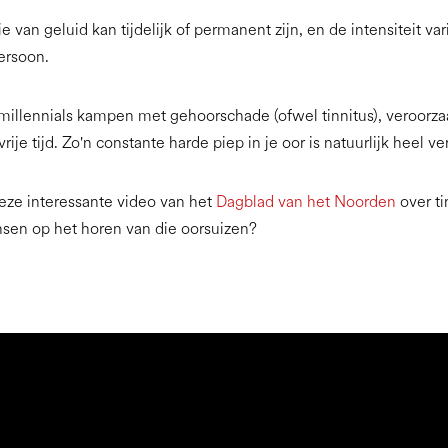
 van geluid kan tijdelijk of permanent zijn, en de intensiteit var
ersoon.
illennials kampen met gehoorschade (ofwel tinnitus), veroorza
rije tijd. Zo'n constante harde piep in je oor is natuurlijk heel v
ze interessante video van het
Dagblad van het Noorden
over ti
sen op het horen van die oorsuizen?