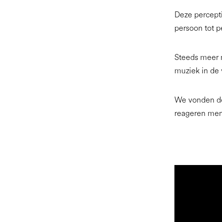
Deze perceptie
persoon tot p
Steeds meer m
muziek in de v
We vonden de
reageren men