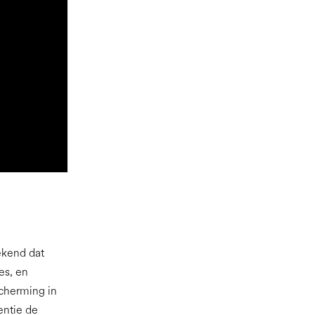
bekend dat
es, en
cherming in
entie de