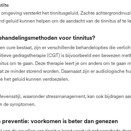
tilte
le omgeving versterkt het tinnitusgeluid. Zachte achtergrondmuz
nd geluid kunnen helpen om de aandacht van de tinnitus af te le
ehandelingsmethoden voor tinnitus?
n cure bestaat, zijn er verschillende behandelopties die verlic
itieve gedragstherapie (CGT) is bijvoorbeeld een bewezen me
nitus om te gaan. Deze therapie leert je om anders om te gaan 
at ze minder storend worden. Daarnaast zijn er audiologische 
ie het geluid kunnen verdoezelen.
evensstijl, waaronder stressmanagement, kan ook bijdragen aa
an de symptomen.
n preventie: voorkomen is beter dan genezen
l van de gevallen van tinnitus komt voort uit gehoorschade doo