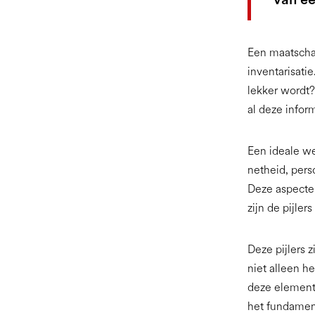
Een maatschap
inventarisati
lekker wordt?
al deze infor
Een ideale w
netheid, pers
Deze aspecten
zijn de pijle
Deze pijlers
niet alleen h
deze elemente
het fundamen