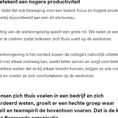
tekent een hogere productiviteit
 blijkt dat ook beweging voor een betere focus en hogere produc
erbij bijvoorbeeld aan een zit-sta bureau.
ting van de werkomgeving speelt een grote rol. We raden je a
er te creëren zodat iedereen zich thuis voelt op de werkvloer.
werkomgeving is het contact tussen de collega's natuurlijk uitste
 met elkaar overweg kan, werkt beter samen en zorgt voor bete
rkers weten dat ze bij elkaar terecht kunnen, krijgen ze ook m
el en voelen ze zich comfortabeler op de werkvloer.
nsen zich thuis voelen in een bedrijf en zich
rdeerd weten, groeit er een hechte groep waar
teit en teamspirit de boventoon voeren. Dat is de 
n florerende organisatie.