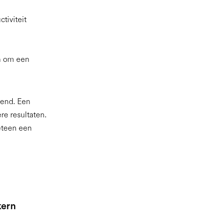
tiviteit
an om een
kend. Een
re resultaten.
eteen een
kern