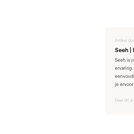
Artikel do
Seeh |
Seeh is 
ervaring
eenvoudi
je ervoo
Deel dit ar