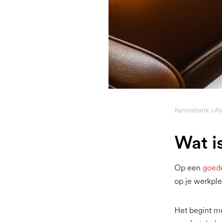
Kennisbank
A
Wat i
Op een
goed
op je werkple
Het begint me