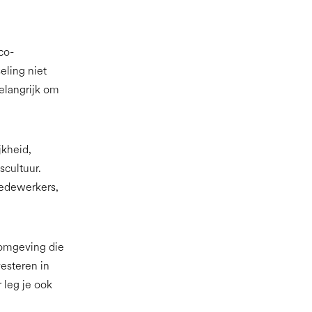
co-
eling niet
elangrijk om
jkheid,
scultuur.
 medewerkers,
komgeving die
esteren in
 leg je ook