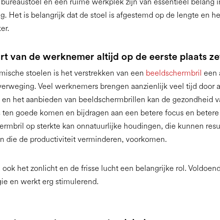
bureaustoel en een ruime werkplek zijn van essentieel belang i
 Het is belangrijk dat de stoel is afgestemd op de lengte en h
er.
t van de werknemer altijd op de eerste plaats ze
mische stoelen is het verstrekken van een
beeldschermbril
een 
verweging. Veel werknemers brengen aanzienlijk veel tijd door 
 en het aanbieden van beeldschermbrillen kan de gezondheid v
ten goede komen en bijdragen aan een betere focus en betere p
rmbril op sterkte kan onnatuurlijke houdingen, die kunnen resu
n die de productiviteit verminderen, voorkomen.
 ook het zonlicht en de frisse lucht een belangrijke rol. Voldoen
gie en werkt erg stimulerend.