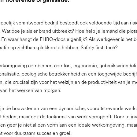
pelijk verantwoord bedrijf besteedt ook voldoende tijd aan risi
e. Wat doe je als er brand uitbreekt? Hoe help je iemand die plots
 En waar hangt de EHBO-doos eigenlijk? Als werkgever is het b
matie op zichtbare plekken te hebben. Safety first, toch?
erkomgeving combineert comfort, ergonomie, gebruiksvriendeli
onalisatie, ecologische betrokkenheid en een toegewijde bedrijf
, die cruciaal zijn voor het welzijn en de productiviteit van je
rs van het werken van morgen.
 zijn de bouwstenen van een dynamische, vooruitstrevende wer
et heden, maar ook de toekomst van werk vormgeeft. Door te inv
n geef je niet alleen vorm aan een ideale werkomgeving, maar
t voor duurzaam succes en groei.