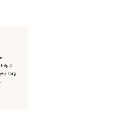
ar
België
gen zorg
.