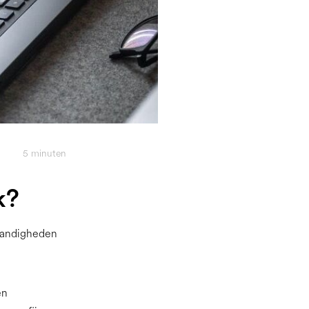
5
minuten
k?
standigheden
en