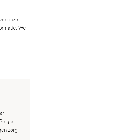
 we onze
formatie. We
ar
België
gen zorg
.