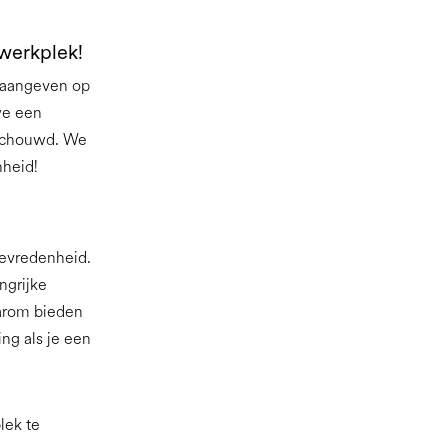
werkplek!
e aangeven op
we een
eschouwd. We
nheid!
tevredenheid.
ngrijke
aarom bieden
ng als je een
lek te