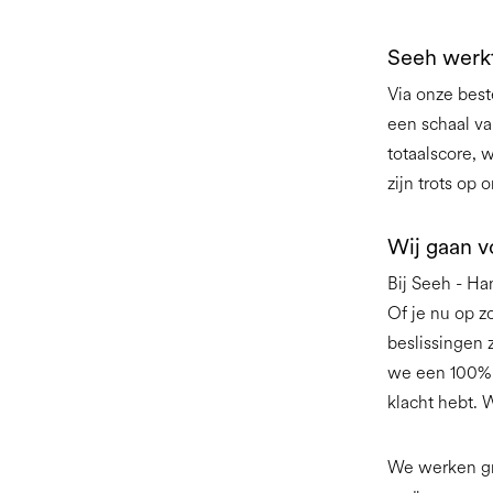
Seeh werkt
Via onze best
een schaal va
totaalscore,
zijn trots op
Wij gaan v
Bij Seeh - Ha
Of je nu op z
beslissingen 
we een 100% 
klacht hebt. 
We werken gr