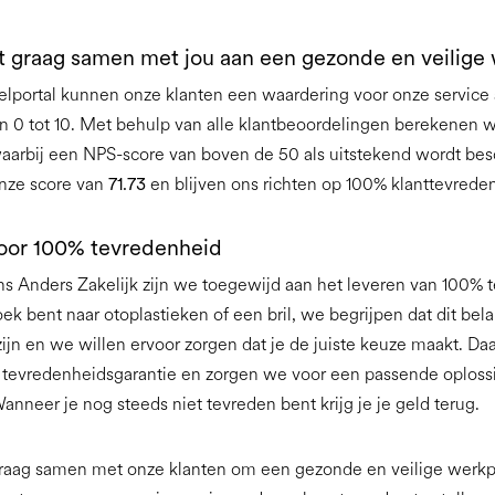
 graag samen met jou aan een gezonde en veilige 
elportal kunnen onze klanten een waardering voor onze servic
n 0 tot 10. Met behulp van alle klantbeoordelingen berekenen 
 waarbij een NPS-score van boven de 50 als uitstekend wordt b
 onze score van
71.73
en blijven ons richten op 100% klanttevrede
oor 100% tevredenheid
ns Anders Zakelijk zijn we toegewijd aan het leveren van 100% 
oek bent naar otoplastieken of een bril, we begrijpen dat dit bela
zijn en we willen ervoor zorgen dat je de juiste keuze maakt. D
tevredenheidsgarantie en zorgen we voor een passende oplossi
Wanneer je nog steeds niet tevreden bent krijg je je geld terug.
aag samen met onze klanten om een gezonde en veilige werkp