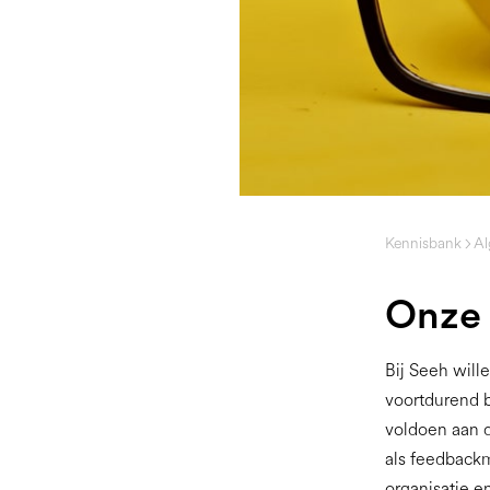
Kennisbank
A
Onze 
Bij Seeh will
voortdurend b
voldoen aan 
als feedback
organisatie e