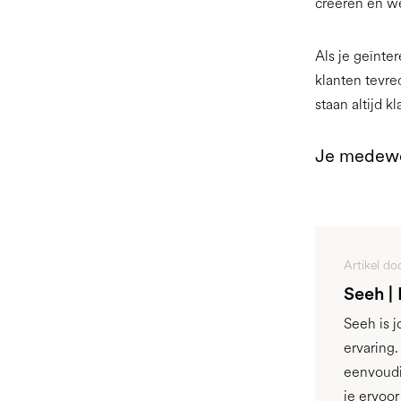
creëren en we
Als je geïnt
klanten tevr
staan altijd 
Je medewer
Artikel do
Seeh |
Seeh is 
ervaring
eenvoudi
je ervoo