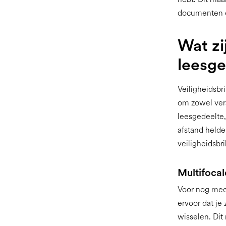
documenten en
Wat zi
leesge
Veiligheidsbr
om zowel vera
leesgedeelte, 
afstand helde
veiligheidsbr
Multifocal
Voor nog mee
ervoor dat je
wisselen. Dit