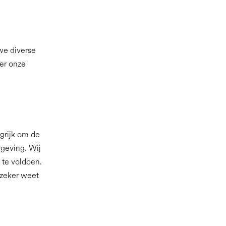
we diverse
ier onze
ngrijk om de
mgeving. Wij
 te voldoen.
 zeker weet