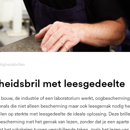
iligheidsbrillen
gheidsbril met leesgedeelte
e bouw, de industrie of een laboratorium werkt, oogbescherming 
onals die niet alleen bescherming maar ook leesgemak nodig he
illen op sterkte met leesgedeelte de ideale oplossing. Deze brill
scherming met het gemak van lezen, zonder dat je een aparte 
kt het schakelen tussen verschillende taken, zoals het lezen va