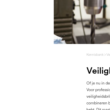
Kennisbank
Ve
Veili
Of je nu in d
Voor professi
veiligheidsbr
combineren be
hebt. Dit maa