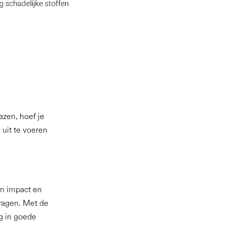
azen, hoef je
n uit te voeren
en impact en
 dragen. Met de
ng in goede