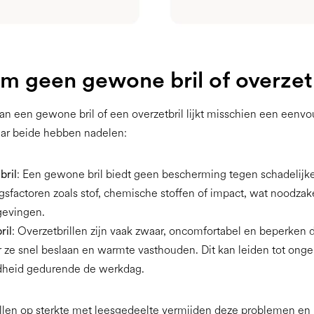
 geen gewone bril of overzetb
an een gewone bril of een overzetbril lijkt misschien een eenv
aar beide hebben nadelen:
ril
: Een gewone bril biedt geen bescherming tegen schadelijk
factoren zoals stof, chemische stoffen of impact, wat noodzakel
evingen.
ril
: Overzetbrillen zijn vaak zwaar, oncomfortabel en beperken d
 ze snel beslaan en warmte vasthouden. Dit kan leiden tot ong
heid gedurende de werkdag.
illen op sterkte met leesgedeelte vermijden deze problemen en