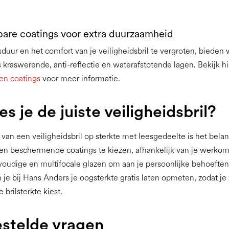
bare coatings voor extra duurzaamheid
uur en het comfort van je veiligheidsbril te vergroten, bieden 
s kraswerende, anti-reflectie en waterafstotende lagen. Bekijk h
 en coatings
voor meer informatie.
s je de juiste veiligheidsbril?
n van een veiligheidsbril op sterkte met leesgedeelte is het bela
e en beschermende coatings te kiezen, afhankelijk van je werko
oudige en multifocale glazen om aan je persoonlijke behoeften
 je bij Hans Anders je oogsterkte gratis laten opmeten, zodat je
e brilsterkte kiest.
stelde vragen