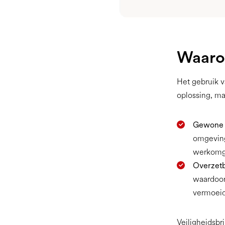
Waarom
Het gebruik v
oplossing, m
Gewone b
omgevings
werkomg
Overzetb
waardoor
vermoeid
Veiligheidsbr