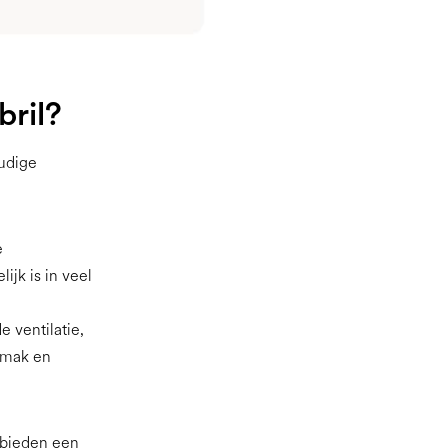
ril?
oudige
e
ijk is in veel
e ventilatie,
emak en
 bieden een