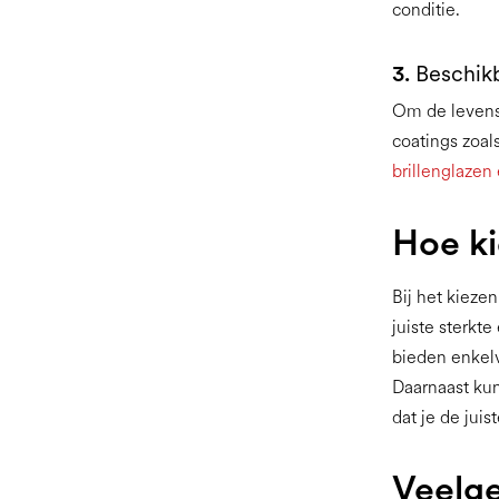
conditie.
3.
Beschik
Om de levensd
coatings zoal
brillenglazen
Hoe kie
Bij het kieze
juiste sterkt
bieden enkelv
Daarnaast kun
dat je de juist
Veelge