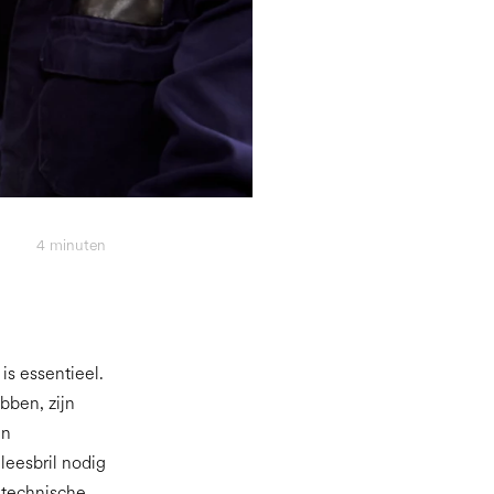
4
minuten
is essentieel.
bben, zijn
en
leesbril nodig
n technische