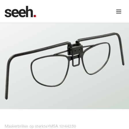
Maskerbrillen op sterkte
MSA 10144230