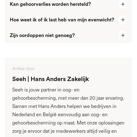
Kan gehoorverlies worden hersteld?
Hoe weet ik of ik last heb van mijn evenwicht?
Nee. Gehoorschade door lawaai is vaak blijvend.
Beschermen is dus de enige oplossing.
Zijn oordoppen niet genoeg?
Symptomen zoals duizeligheid, desoriëntatie, vallen
of moeite met focussen kunnen wijzen op
Standaard oordoppen bieden vaak onvoldoende
verstoring van het evenwichtssysteem.
bescherming of zitten niet comfortabel.
Gehoorbescherming op maat
biedt maximale
Artikel door
demping en draagcomfort.
Seeh | Hans Anders Zakelijk
Seeh is jouw partner in oog- en
gehoorbescherming, met meer dan 20 jaar ervaring.
Samen met Hans Anders helpen we bedrijven in
Nederland en België eenvoudig aan oog- en
gehoorbescherming op maat. Met onze oplossingen
zorg je ervoor dat je medewerkers altijd veilig en